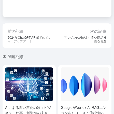
前の記事
次の記事
2024年ChatGPT API最初のメジ
アマゾンのAIがより良い商品推
ャーアップデート
薦を促進
関連記事
AIによる深い変化の波：ビジ
GoogleがVertex AI RAGエン
ネス、仕事、創造性の未来を
ジンをリリース：信頼性の高