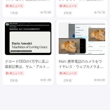
作り変える
い検索機能付きジェネレーテ
AIニュース
AIニュース
ィブ・アプリケーションを構
75.9K
74.7K
1年前
2年前
築するためのワンストップ・
ショップ
クロードCEOの1万字に及ぶ
Iriun: 携帯電話のカメラをワ
最新記事は、サム・アルトマ
イヤレス・ウェブカメラまた
ンよりも合理的で実用的だ！
はバーチャルリアリティ・デ
AIニュース
AIニュース
ィスプレイとして使用する
81.3K
94.5K
2年前
2年前