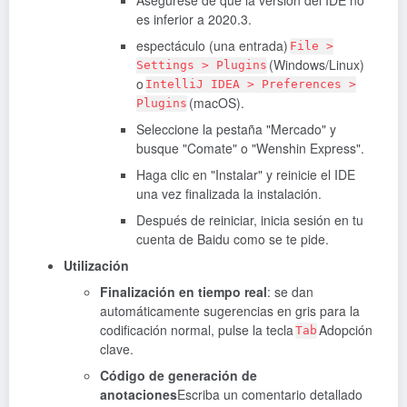
Asegúrese de que la versión del IDE no
es inferior a 2020.3.
espectáculo (una entrada)
File >
(Windows/Linux)
Settings > Plugins
o
IntelliJ IDEA > Preferences >
(macOS).
Plugins
Seleccione la pestaña "Mercado" y
busque "Comate" o "Wenshin Express".
Haga clic en "Instalar" y reinicie el IDE
una vez finalizada la instalación.
Después de reiniciar, inicia sesión en tu
cuenta de Baidu como se te pide.
Utilización
Finalización en tiempo real
: se dan
automáticamente sugerencias en gris para la
codificación normal, pulse la tecla
Adopción
Tab
clave.
Código de generación de
anotaciones
Escriba un comentario detallado