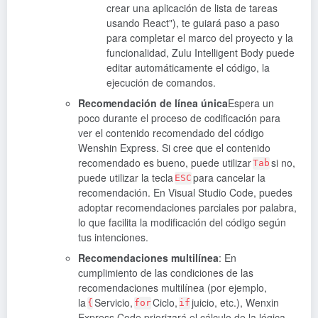
crear una aplicación de lista de tareas
usando React"), te guiará paso a paso
para completar el marco del proyecto y la
funcionalidad, Zulu Intelligent Body puede
editar automáticamente el código, la
ejecución de comandos.
Recomendación de línea única
Espera un
poco durante el proceso de codificación para
ver el contenido recomendado del código
Wenshin Express. Si cree que el contenido
recomendado es bueno, puede utilizar
si no,
Tab
puede utilizar la tecla
para cancelar la
ESC
recomendación. En Visual Studio Code, puedes
adoptar recomendaciones parciales por palabra,
lo que facilita la modificación del código según
tus intenciones.
Recomendaciones multilínea
: En
cumplimiento de las condiciones de las
recomendaciones multilínea (por ejemplo,
la
Servicio,
Ciclo,
juicio, etc.), Wenxin
{
for
if
Express Code priorizará el cálculo de la lógica