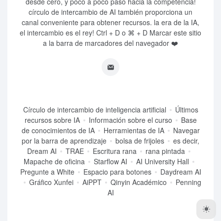
desde cero, y poco a poco paso hacia la competencia!
círculo de intercambio de AI también proporciona un
canal conveniente para obtener recursos. la era de la IA,
el intercambio es el rey! Ctrl + D o ⌘ + D Marcar este sitio
a la barra de marcadores del navegador ❤️
Círculo de intercambio de inteligencia artificial
Últimos
recursos sobre IA
Información sobre el curso
Base
de conocimientos de IA
Herramientas de IA
Navegar
por la barra de aprendizaje
bolsa de frijoles
es decir,
Dream AI
TRAE
Escritura rana
rana pintada
Mapache de oficina
Starflow AI
AI University Hall
Pregunte a White
Espacio para botones
Daydream AI
Gráfico Xunfei
AiPPT
Qinyin Académico
Penning
AI