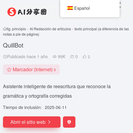
Español
fig. principio
-
AI Redacción de artículos
-
texto principal (a diferencia de las
notas a pie de página)
QuillBot
Publicado hace 1 año
99K
0
2
Marcador (Internet)
0
Asistente inteligente de reescritura que reconoce la
gramática y ortografía corregidas
Tiempo de inclusión:
2025-06-11
Abrir el sitio web