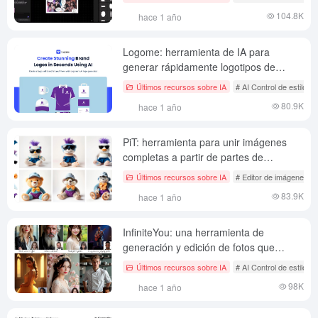
104.8K
hace 1 año
Logome: herramienta de IA para
generar rápidamente logotipos de
marca profesionales
Últimos recursos sobre IA
# AI Control de estilo d
80.9K
hace 1 año
PiT: herramienta para unir imágenes
completas a partir de partes de
imágenes (no abierta)
Últimos recursos sobre IA
# Editor de imágenes AI
83.9K
hace 1 año
InfiniteYou: una herramienta de
generación y edición de fotos que
conserva los rasgos faciales
Últimos recursos sobre IA
# AI Control de estilo d
98K
hace 1 año