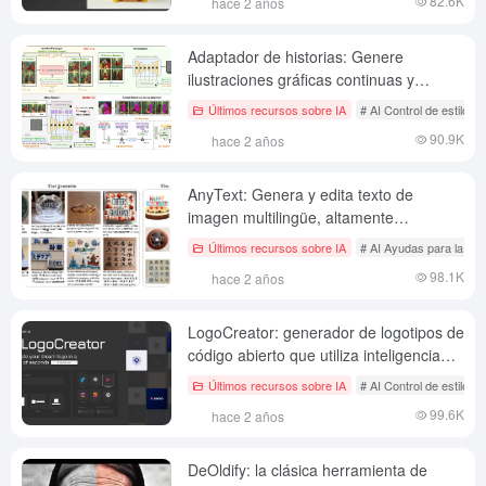
82.6K
hace 2 años
Adaptador de historias: Genere
ilustraciones gráficas continuas y
coherentes basadas en una historia
Últimos recursos sobre IA
# AI Control de estilo d
larga.
90.9K
hace 2 años
AnyText: Genera y edita texto de
imagen multilingüe, altamente
controlable para generar múltiples
Últimos recursos sobre IA
# AI Ayudas para la ge
líneas de chino en la imagen.
98.1K
hace 2 años
LogoCreator: generador de logotipos de
código abierto que utiliza inteligencia
artificial para generar logotipos de
Últimos recursos sobre IA
# AI Control de estilo d
marca profesionales.
99.6K
hace 2 años
DeOldify: la clásica herramienta de