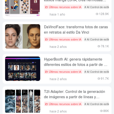
obras manga secundarias
Últimos recursos sobre IA
# AI Control de estilo d
128.9K
hace 1 año
DaVinciFace: transforma fotos de caras
en retratos al estilo Da Vinci
Últimos recursos sobre IA
# AI Control de estilo d
78.1K
hace 2 años
HyperBooth AI: genera rápidamente
diferentes estilos de fotos a partir de un
solo selfie
Últimos recursos sobre IA
# AI Control de estilo d
91.7K
hace 2 años
T2I-Adapter: Control de la generación
de imágenes a partir de líneas y
borradores
Últimos recursos sobre IA
# AI Control de estilo d
86K
hace 2 años