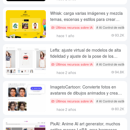
color de las imágenes.
Whisk: carga varias imágenes y mezcla
temas, escenas y estilos para crear
obras de arte únicas.
Últimos recursos sobre IA
# AI Control de estilo d
93.2K
hace 1 año
Leffa: ajuste virtual de modelos de alta
fidelidad y ajuste de la pose de los
personajes, Meta modelo de
Últimos recursos sobre IA
# AI Control de estilo d
generación de imágenes de personajes
94.8K
hace 2 años
controlable de código abierto
ImagetoCartoon: Convierte fotos en
avatares de dibujos animados y crea
fácilmente imágenes de dibujos
Últimos recursos sobre IA
# AI Control de estilo d
animados personalizadas.
80.2K
hace 2 años
PixAI: Anime AI art generator, muchos
estilos manga LoRA, crea hermosas