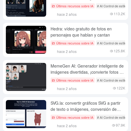
y la sombra de la imagen y el fondo
Últimos recursos sobre IA
# AI Control de estilo d
113.2K
hace 2 años
Hedra: vídeo gratuito de fotos en
personajes que hablan y cantan
Últimos recursos sobre IA
# AI Control de estilo d
125.8K
hace 2 años
MemeGen AI: Generador inteligente de
imágenes divertidas, ¡convierte fotos en
emoticonos dinámicos y crea imágenes
Últimos recursos sobre IA
# AI Control de estilo d
divertidas fácilmente!
122K
hace 2 años
SVG.la: convertir gráficos SVG a partir
de texto o imágenes, conversión de
gráficos vectoriales
Últimos recursos sobre IA
# AI Control de estilo d
97.9K
hace 2 años