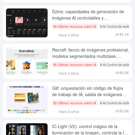
Dzine: capacidades de generación de
imágenes AI controlables y
herramientas de diseño de lienzos, que
Últimos recursos sobre IA
# AI Control de estilo d
ofrecen cientos de estilos y estilos de
95.1K
hace 2 años
imagen.
Recraft: lienzo de imágenes profesional,
modelos segmentados multiclase,
Recraft V3 Modelos | Gráficos
Últimos recursos sobre IA
# AI Control de estilo d
vectoriales | Imágenes 3D |
88.9K
hace 2 años
Ilustraciones | Imágenes a SVG
Glif: orquestación sin código de flujos
de trabajo de IA, salida de imágenes
planificadas y HTML, uso ilimitado y
Últimos recursos sobre IA
# AI Control de estilo d
gratuito de Flux 1.1pro
92.6K
hace 2 años
IC-Light (V2): control mágico de la
iluminación de la imagen, controla la luz