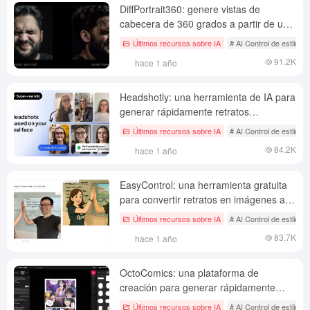
DiffPortrait360: genere vistas de
cabecera de 360 grados a partir de un
único retrato
Últimos recursos sobre IA
# AI Control de estilo d
91.2K
hace 1 año
Headshotly: una herramienta de IA para
generar rápidamente retratos
profesionales
Últimos recursos sobre IA
# AI Control de estilo d
84.2K
hace 1 año
EasyControl: una herramienta gratuita
para convertir retratos en imágenes al
estilo Ghibli
Últimos recursos sobre IA
# AI Control de estilo d
83.7K
hace 1 año
OctoComics: una plataforma de
creación para generar rápidamente
cómics BL con IA
Últimos recursos sobre IA
# AI Control de estilo d