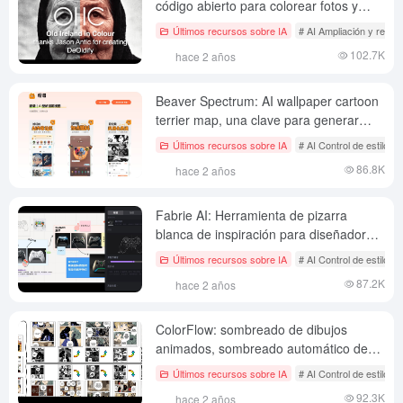
código abierto para colorear fotos y
vídeos en blanco y negro mediante
Últimos recursos sobre IA
# AI Ampliación y rest
técnicas de IA
102.7K
hace 2 años
Beaver Spectrum: AI wallpaper cartoon
terrier map, una clave para generar
fondos de pantalla personalizados y
Últimos recursos sobre IA
# AI Control de estilo d
dibujos animados APP
86.8K
hace 2 años
Fabrie AI: Herramienta de pizarra
blanca de inspiración para diseñadores,
pizarra blanca colaborativa en línea y
Últimos recursos sobre IA
# AI Control de estilo d
renderizado de líneas
87.2K
hace 2 años
ColorFlow: sombreado de dibujos
animados, sombreado automático de
imágenes en blanco y negro para
Últimos recursos sobre IA
# AI Control de estilo d
mejorar la coherencia y la calidad del
92.3K
hace 2 años