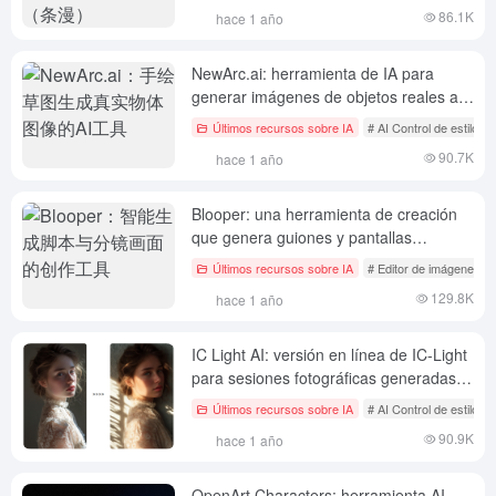
86.1K
hace 1 año
NewArc.ai: herramienta de IA para
generar imágenes de objetos reales a
partir de bocetos dibujados a mano
Últimos recursos sobre IA
# AI Control de estilo d
90.7K
hace 1 año
Blooper: una herramienta de creación
que genera guiones y pantallas
divididas de forma inteligente
Últimos recursos sobre IA
# Editor de imágenes AI
129.8K
hace 1 año
IC Light AI: versión en línea de IC-Light
para sesiones fotográficas generadas
por IA
Últimos recursos sobre IA
# AI Control de estilo d
90.9K
hace 1 año
OpenArt Characters: herramienta AI