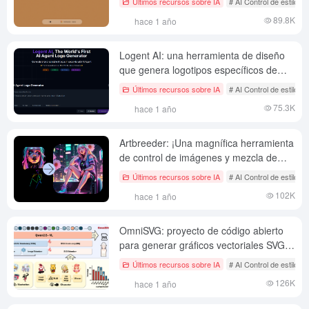
Últimos recursos sobre IA
# AI Control de estilo d
89.8K
hace 1 año
Logent AI: una herramienta de diseño
que genera logotipos específicos de
marca en segundos con IA
Últimos recursos sobre IA
# AI Control de estilo d
75.3K
hace 1 año
Artbreeder: ¡Una magnífica herramienta
de control de imágenes y mezcla de
estilos para la enseñanza!
Últimos recursos sobre IA
# AI Control de estilo d
102K
hace 1 año
OmniSVG: proyecto de código abierto
para generar gráficos vectoriales SVG a
partir de texto e imágenes
Últimos recursos sobre IA
# AI Control de estilo d
126K
hace 1 año