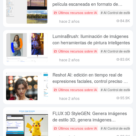
película escaneada en formato de
imagen RAW a imagen acabada.
Últimos recursos sobre IA
# AI Control de estilo d
84.8K
hace 2 años
LuminaBrush: Iluminación de imágenes
con herramientas de pintura inteligentes
Últimos recursos sobre IA
# AI Control de estilo d
83.6K
hace 2 años
Reshot AI: edición en tiempo real de
expresiones faciales, control preciso de
expresiones faciales en retratos
Últimos recursos sobre IA
# AI Control de estilo d
95.9K
hace 2 años
FLUX 3D StyleGEN: Genera imágenes
de estilo 3D, genera imágenes
adecuadas para el modelado 3D
Últimos recursos sobre IA
# AI Control de estilo d