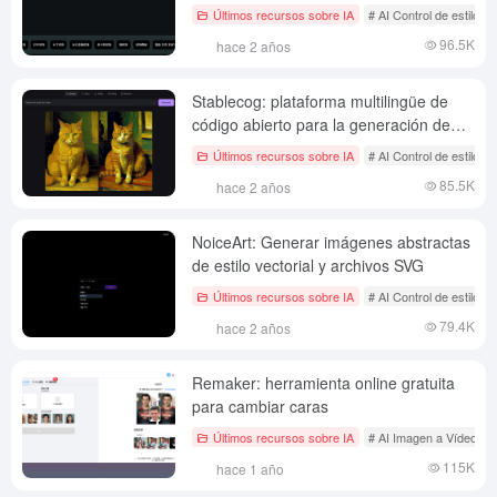
personalizados online!
Últimos recursos sobre IA
# AI Control de estilo d
96.5K
hace 2 años
Stablecog: plataforma multilingüe de
código abierto para la generación de
imágenes de IA con el exclusivo modelo
Últimos recursos sobre IA
# AI Control de estilo d
base Kandinsky
85.5K
hace 2 años
NoiceArt: Generar imágenes abstractas
de estilo vectorial y archivos SVG
Últimos recursos sobre IA
# AI Control de estilo d
79.4K
hace 2 años
Remaker: herramienta online gratuita
para cambiar caras
Últimos recursos sobre IA
# AI Imagen a Vídeo
#
115K
hace 1 año