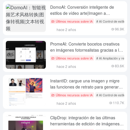
DomoAI: Conversión inteligente de
estilos de vídeo arte|Imagen a
vídeo|Texto a vídeo
Últimos recursos sobre IA
# AI Control de estilo d
96.9K
hace 2 años
PromeAI: Convierte bocetos creativos
en imágenes fotorrealistas gracias a las
completas funciones de redibujado de
Últimos recursos sobre IA
# AI Ampliación y rest
imágenes
83.6K
hace 2 años
InstantID: cargue una imagen y migre
las funciones de retrato para generar
diferentes estilos de imágenes
Últimos recursos sobre IA
# AI Control de estilo d
110.7K
hace 2 años
ClipDrop: integración de las últimas
herramientas de edición de imágenes y
productos experimentales de Stability AI