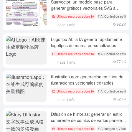
StarVector: un modelo base para
generar gráficos vectoriales SVG a
partir de imágenes y texto
Últimos recursos sobre IA
# AI Control de estilo d
92.2K
hace 1 año
Logotipo AI: la IA genera rápidamente
logotipos de marca personalizados
Últimos recursos sobre IA
# AI Control de estilo d
77.1K
hace 1 año
illustration.app: generación en línea de
ilustraciones vectoriales editables
Últimos recursos sobre IA
# AI Control de estilo d
82.4K
hace 1 año
Difusión de historias: generar un estilo
coherente de cómics de varios paneles
(tiras) a partir de la narración textual.
Últimos recursos sobre IA
# AI Imagen a Vídeo
#