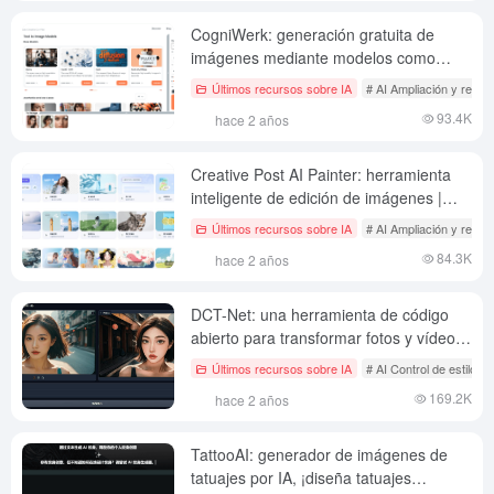
CogniWerk: generación gratuita de
imágenes mediante modelos como
FLUX 1.1, compatibilidad con la
Últimos recursos sobre IA
# AI Ampliación y rest
importación de Civitai y formación LoRA
93.4K
hace 2 años
Creative Post AI Painter: herramienta
inteligente de edición de imágenes |
generación de carteles AI
Últimos recursos sobre IA
# AI Ampliación y rest
84.3K
hace 2 años
DCT-Net: una herramienta de código
abierto para transformar fotos y vídeos
en anime estilizado
Últimos recursos sobre IA
# AI Control de estilo d
169.2K
hace 2 años
TattooAI: generador de imágenes de
tatuajes por IA, ¡diseña tatuajes