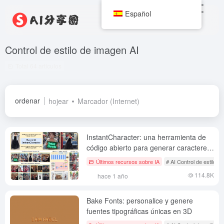
Español
Control de estilo de imagen AI
Total 64 artículos
ordenar
hojear
Marcador (Internet)
InstantCharacter: una herramienta de
código abierto para generar caracteres
coherentes a partir de una sola imagen
Últimos recursos sobre IA
# AI Control de estilo d
114.8K
hace 1 año
Bake Fonts: personalice y genere
fuentes tipográficas únicas en 3D