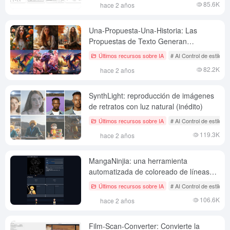
85.6K
hace 2 años
Una-Propuesta-Una-Historia: Las
Propuestas de Texto Generan
Imágenes Coherentes con la Identidad
Últimos recursos sobre IA
# AI Control de estilo d
de los Personajes
82.2K
hace 2 años
SynthLight: reproducción de imágenes
de retratos con luz natural (inédito)
Últimos recursos sobre IA
# AI Control de estilo d
119.3K
hace 2 años
MangaNinjia: una herramienta
automatizada de coloreado de líneas
para colorear rápidamente dibujos
Últimos recursos sobre IA
# AI Control de estilo d
anime de líneas en blanco y negro.
106.6K
hace 2 años
Film-Scan-Converter: Convierte la