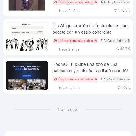
Últimos recursos sobre IA
# AI Ampliación y rest
118.3K
hace 2 años
llus AI: generación de ilustraciones tipo
boceto con un estilo coherente
Últimos recursos sobre IA
# AI Control de estilo d
83.7K
hace 2 años
RoomGPT: ¡Sube una foto de una
habitación y rediseña su diseño con IA!
Últimos recursos sobre IA
# AI Control de estilo d
100K
hace 2 años
No es eso.