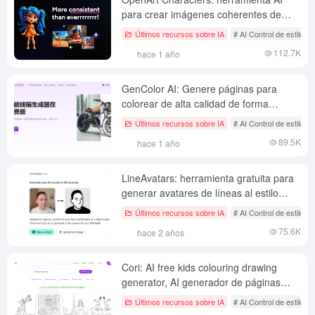
para crear imágenes coherentes de
personajes
Últimos recursos sobre IA
# AI Control de estilo d
112.7K
hace 1 año
GenColor AI: Genere páginas para
colorear de alta calidad de forma
gratuita, convierta texto e imágenes en
Últimos recursos sobre IA
# AI Control de estilo d
dibujos lineales en blanco y negro.
89.5K
hace 1 año
LineAvatars: herramienta gratuita para
generar avatares de líneas al estilo
Notion
Últimos recursos sobre IA
# AI Control de estilo d
75.6K
hace 2 años
Cori: AI free kids colouring drawing
generator, AI generador de páginas
para colorear para potenciar la
Últimos recursos sobre IA
# AI Control de estilo d
creatividad de los niños