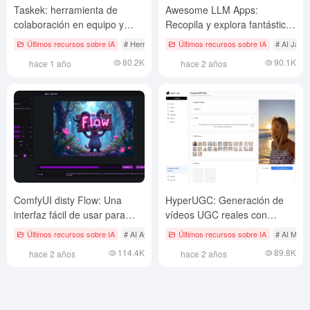
Taskek: herramienta de
Awesome LLM Apps:
colaboración en equipo y
Recopila y explora fantásticas
gestión de proyectos basada
aplicaciones LLM de código
Últimos recursos sobre IA
# Herramientas de productividad profesional
Últimos recursos sobre IA
# AI Java 
en inteligencia artificial
abierto y despliégalas
80.2K
90.1K
hace 1 año
hace 2 años
rápidamente con un solo
comando.
ComfyUI disty Flow: Una
HyperUGC: Generación de
interfaz fácil de usar para
vídeos UGC reales con
ComfyUI para agilizar el flujo
avatares de IA
Últimos recursos sobre IA
# AI Ayudas para la generación de imágenes
Últimos recursos sobre IA
# AI Mark
# AI Ja
de trabajo
114.4K
89.8K
hace 2 años
hace 2 años