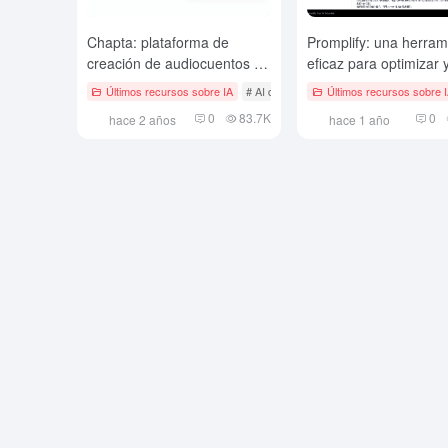
Chapta: plataforma de
Promplify: una herram
creación de audiocuentos y
eficaz para optimizar 
libros ilustrados basada en
gestionar las palabras
Últimos recursos sobre IA
# AI de texto a vídeo
Últimos recursos sobre 
AIGC, con una gran
de la IA
0
83.7K
0
hace 2 años
hace 1 año
coherencia de personajes de
libros ilustrados.