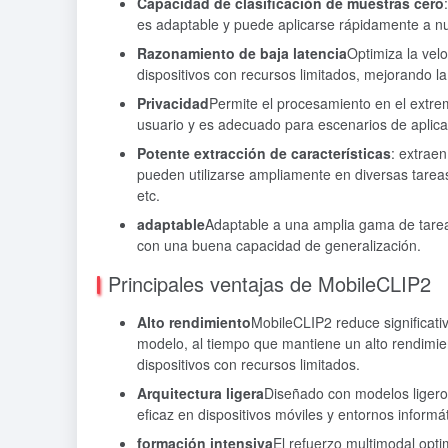
Capacidad de clasificación de muestras cero
es adaptable y puede aplicarse rápidamente a n
Razonamiento de baja latencia
Optimiza la vel
dispositivos con recursos limitados, mejorando la
Privacidad
Permite el procesamiento en el extrem
usuario y es adecuado para escenarios de aplicac
Potente extracción de características
: extraen
pueden utilizarse ampliamente en diversas tareas
etc.
adaptable
Adaptable a una amplia gama de tareas 
con una buena capacidad de generalización.
Principales ventajas de MobileCLIP2
Alto rendimiento
MobileCLIP2 reduce significati
modelo, al tiempo que mantiene un alto rendimie
dispositivos con recursos limitados.
Arquitectura ligera
Diseñado con modelos liger
eficaz en dispositivos móviles y entornos informát
formación intensiva
El refuerzo multimodal op