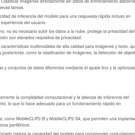
: Clasificar imágenes directamente sin datos de entrenamiento adiciona
uevas tareas.
ocidad de inferencia del modelo para una respuesta rápida incluso en
 experiencia del usuario.
o, no es necesario subir los datos a la nube, protege la privacidad del
ión con elevados requisitos de privacidad.
 características multimodales de alta calidad para imágenes y texto, q
 posteriores, como la clasificación de imágenes, la detección de objeti
y conjuntos de datos diferentes mediante el ajuste fino y la optimizac
vamente la complejidad computacional y la latencia de inferencia del
nto, lo que lo hace adecuado para un funcionamiento rápido en
os, como MobileCLIP2-B y MobileCLIP2-S4, que permiten una implanta
icos periféricos.
timizado mejora la capacidad del modelo para comprender conjuntamen