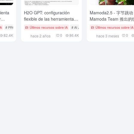
ienta
H2O GPT: configuración
Mamoda2.5 - 字节跳动
y
flexible de las herramientas
Mamoda Team 推出
 clave
nativas de diálogo y
模态生成模型
IA
# PROMPTS Ayudas
Últimos recursos sobre IA
# AI Java Proyecto de código abierto
Últimos recursos sobre IA
# A
tratamiento de documentos
82.4K
0
86.4K
0
hace 2 años
hace 3 meses
de IA