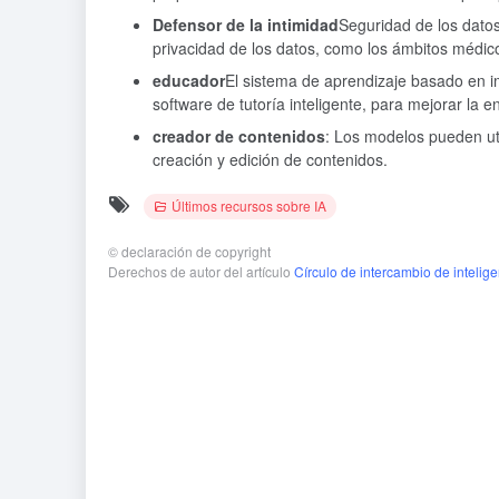
Defensor de la intimidad
Seguridad de los datos
privacidad de los datos, como los ámbitos médico 
educador
El sistema de aprendizaje basado en i
software de tutoría inteligente, para mejorar la
creador de contenidos
: Los modelos pueden util
creación y edición de contenidos.
Últimos recursos sobre IA
©
declaración de copyright
Derechos de autor del artículo
Círculo de intercambio de inteligen