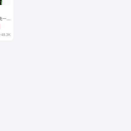
的统一多
I Aplicación de chat localizada
48.3K