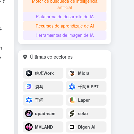
Motor de búsqueda de inteligencia
artificial
Plataforma de desarrollo de IA
Recursos de aprendizaje de AI
4
Herramientas de imagen de IA
n
Últimas colecciones
y
纳米Work
Miora
袋马
千问AIPPT
千问
Laper
upadream
seko
MVLAND
Digen AI