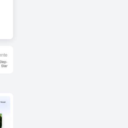
ente
Step-
Star