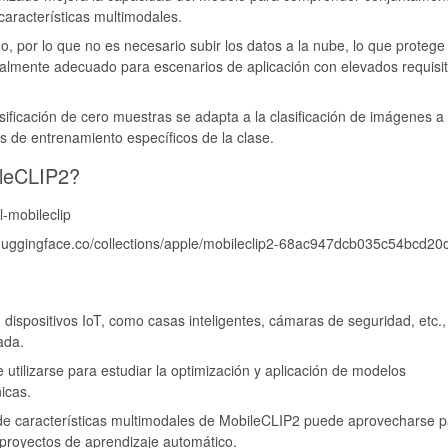
características multimodales.
, por lo que no es necesario subir los datos a la nube, lo que protege
cialmente adecuado para escenarios de aplicación con elevados requisi
asificación de cero muestras se adapta a la clasificación de imágenes a
tos de entrenamiento específicos de la clase.
ileCLIP2?
l-mobileclip
//huggingface.co/collections/apple/mobileclip2-68ac947dcb035c54bcd20
dispositivos IoT, como casas inteligentes, cámaras de seguridad, etc.,
ada.
 utilizarse para estudiar la optimización y aplicación de modelos
icas.
de características multimodales de MobileCLIP2 puede aprovecharse p
a proyectos de aprendizaje automático.