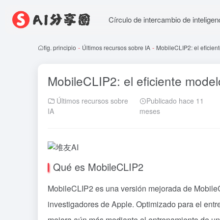
Círculo de intercambio de inteligenci
fig. principio
-
Últimos recursos sobre IA
-
MobileCLIP2: el eficien
MobileCLIP2: el eficiente model
Últimos recursos sobre
Publicado hace 11
IA
meses
Qué es MobileCLIP2
MobileCLIP2 es una versión mejorada de MobileCL
investigadores de Apple. Optimizado para el entr
mejora aún más mediante el entrenamiento de una