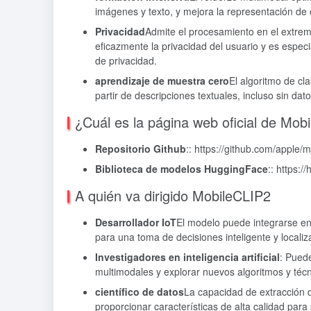
imágenes y texto, y mejora la representación de 
Privacidad
Admite el procesamiento en el extremo
eficazmente la privacidad del usuario y es espe
de privacidad.
aprendizaje de muestra cero
El algoritmo de cl
partir de descripciones textuales, incluso sin da
¿Cuál es la página web oficial de Mob
Repositorio Github
:: https://github.com/apple/m
Biblioteca de modelos HuggingFace
:: https:
A quién va dirigido MobileCLIP2
Desarrollador IoT
El modelo puede integrarse en 
para una toma de decisiones inteligente y localiz
Investigadores en inteligencia artificial
: Puede
multimodales y explorar nuevos algoritmos y técn
científico de datos
La capacidad de extracción 
proporcionar características de alta calidad par