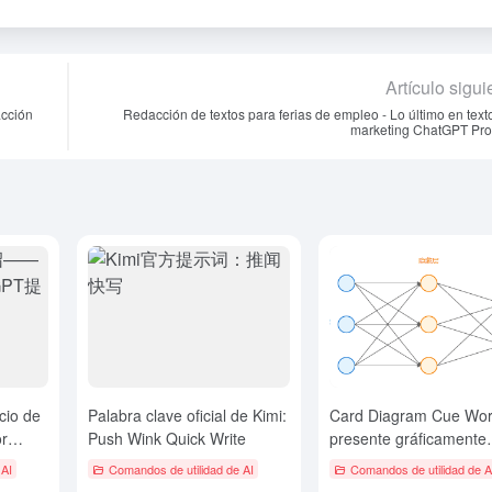
Artículo sigui
acción
Redacción de textos para ferias de empleo - Lo último en text
marketing ChatGPT Pr
cio de
Palabra clave oficial de Kimi:
Card Diagram Cue Wor
or
Push Wink Quick Write
presente gráficamente
en
cualquier esquema
 AI
Comandos de utilidad de AI
Comandos de utilidad de A
conceptual con SVG