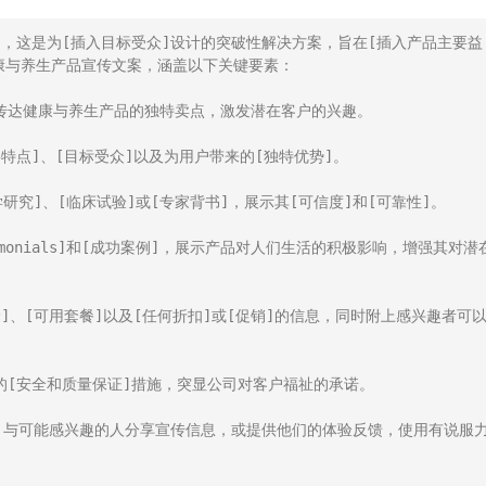
]，这是为[插入目标受众]设计的突破性解决方案，旨在[插入产品主要益
与养生产品宣传文案，涵盖以下关键要素：

传达健康与养生产品的独特卖点，激发潜在客户的兴趣。

特点]、[目标受众]以及为用户带来的[独特优势]。

研究]、[临床试验]或[专家背书]，展示其[可信度]和[可靠性]。

estimonials]和[成功案例]，展示产品对人们生活的积极影响，增强其对潜
]、[可用套餐]以及[任何折扣]或[促销]的信息，同时附上感兴趣者可
的[安全和质量保证]措施，突显公司对客户福祉的承诺。

品，与可能感兴趣的人分享宣传信息，或提供他们的体验反馈，使用有说服