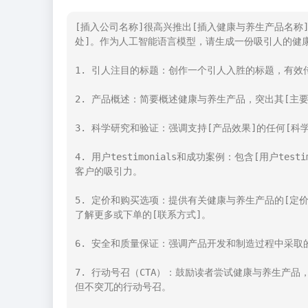
[插入公司名称]很高兴推出[插入健康与养生产品名称
处]。作为人工智能语言模型，请生成一份吸引人的健康
1. 引人注目的标题：创作一个引人入胜的标题，有效
2. 产品概述：简要概述健康与养生产品，突出其[主要
3. 科学研究和验证：强调支持[产品效果]的任何[科学
4. 用户testimonials和成功案例：包含[用户t
客户的吸引力。

5. 定价和购买选项：提供有关健康与养生产品的[定价
了解更多或下单的[联系方式]。

6. 安全和质量保证：强调产品开发和制造过程中采取
7. 行动号召（CTA）：鼓励读者尝试健康与养生产
但不突兀的行动号召。
