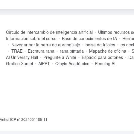
Círculo de intercambio de inteligencia artificial
Últimos recursos s
Información sobre el curso
Base de conocimientos de IA
Herra
Navegar por la barra de aprendizaje
bolsa de frijoles
es dec
TRAE
Escritura rana
rana pintada
Mapache de oficina
S
AI University Hall
Pregunte a White
Espacio para botones
Da
Gráfico Xunfei
AiPPT
Qinyin Académico
Penning AI
Anhui ICP nº 2024051185-11