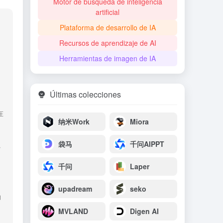
Motor de búsqueda de inteligencia
artificial
Plataforma de desarrollo de IA
Recursos de aprendizaje de AI
Herramientas de imagen de IA
Últimas colecciones
在
纳米Work
Miora
袋马
千问AIPPT
以
千问
Laper
upadream
seko
力
MVLAND
Digen AI