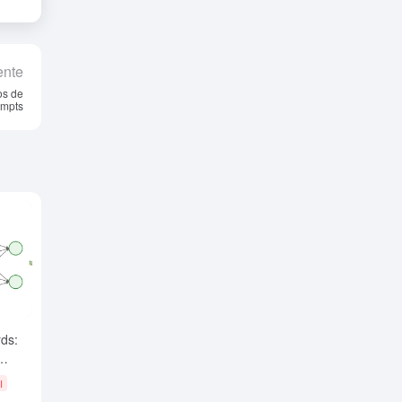
ente
os de
ompts
ds:
I