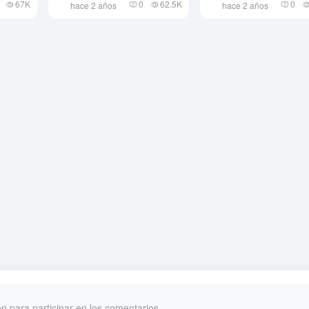
67K
0
62.5K
0
hace 2 años
hace 2 años
ón para participar en los comentarios.