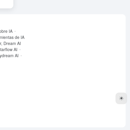
obre IA
mientas de IA
ir, Dream AI
tarflow AI
ydream AI