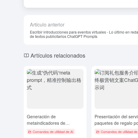
Artículo anterior
Escribir introducciones para eventos virtuales - Lo último en red
de textos publicitarios ChatGPT Prompts
Artículos relacionados
Generación de
Presentación del servi
metaindicadores de
paquetes de regalo p
"pseudocódigo" para un
suscripción: lo último 
Comandos de utilidad de AI
Comandos de utilidad de
control preciso del formato
redacción de textos