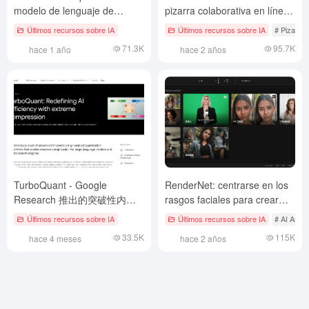
modelo de lenguaje de
pizarra colaborativa en línea,
parámetros pequeños para
diagramas de flujo generados
Últimos recursos sobre IA
Últimos recursos sobre IA
# Pizarra 
dar soporte a Windows
por IA y diagramas múltiples.
71.3K
95.7K
hace 1 año
hace 2 años
Intelligentsia
TurboQuant - Google
RenderNet: centrarse en los
Research 推出的突破性内存
rasgos faciales para crear
压缩算法
imágenes coherentes con los
Últimos recursos sobre IA
Últimos recursos sobre IA
# AI Ampl
personajes, vídeo por goteo
33.5K
115K
hace 4 meses
hace 2 años
a vídeo hablado