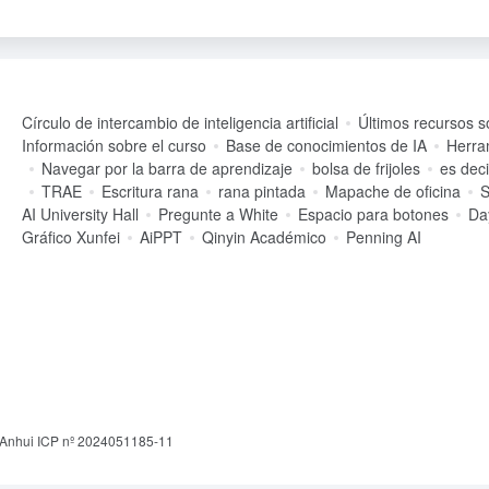
Círculo de intercambio de inteligencia artificial
Últimos recursos s
Información sobre el curso
Base de conocimientos de IA
Herra
Navegar por la barra de aprendizaje
bolsa de frijoles
es dec
TRAE
Escritura rana
rana pintada
Mapache de oficina
S
AI University Hall
Pregunte a White
Espacio para botones
Da
Gráfico Xunfei
AiPPT
Qinyin Académico
Penning AI
Anhui ICP nº 2024051185-11