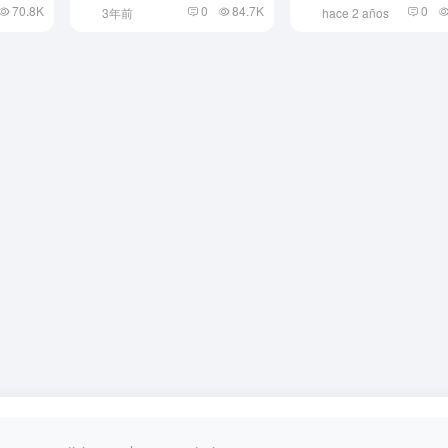
70.8K
0
84.7K
0
3年前
hace 2 años
imágenes, jerga)