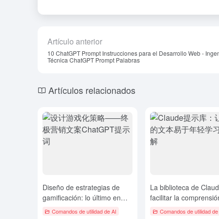
Artículo anterior
10 ChatGPT Prompt Instrucciones para el Desarrollo Web - Ingen
Técnica ChatGPT Prompt Palabras
Artículos relacionados
Diseño de estrategias de
La biblioteca de Claud
gamificación: lo último en
facilitar la comprensi
textos de marketing
textos complejos a los
Comandos de utilidad de AI
Comandos de utilidad de
ChatGPT Prompts
alumnos más jóvenes