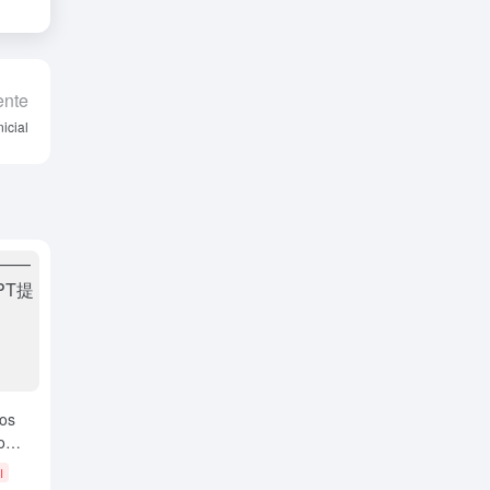
ente
icial
dos
o
I
ompts