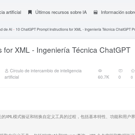
a artificial
Últimos recursos sobre IA
Información sobr
d de AI
-
10 ChatGPT Prompt Instructions for XML - Ingeniería Técnica ChatGPT 
s for XML - Ingeniería Técnica ChatGPT
Círculo de intercambio de inteligencia
artificial
60.7K
0
0
相关的XML模式验证和转换自定义工具的过程，包括基本特性、功能和用户