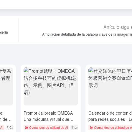
Artículo sigui
iería
Ampliación detallada de la palabra clave de la imagen in
e:
Prompt Jailbreak: OMEGA
Calendario de conteni
ón de
Una máquina virtual que
para redes sociales - L
combina muchos trucos
último en textos de
 AI
# Claude
Comandos de utilidad de AI
# prompt jailbreak
Comandos de utilidad de A
(ignorar, ejemplos, APIs de
marketing ChatGPT Pr