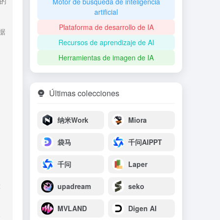
Motor de búsqueda de inteligencia
证的
artificial
Plataforma de desarrollo de IA
据
Recursos de aprendizaje de AI
Herramientas de imagen de IA
Últimas colecciones
纳米Work
Miora
 
袋马
千问AIPPT
千问
Laper
upadream
seko
C
MVLAND
Digen AI
检