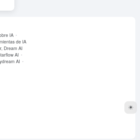
obre IA
mientas de IA
ir, Dream AI
tarflow AI
ydream AI