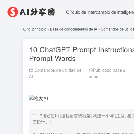
Círculo de intercambio de inteligenci
fig. principio
-
Base de conocimientos de IA
-
Comandos de utilida
10 ChatGPT Prompt Instruction
Prompt Words
Comandos de utilidad de
Publicado hace 2
AI
años
1. "描述使用{编程语言或框架}构建一个与{主题}
面设计。"
