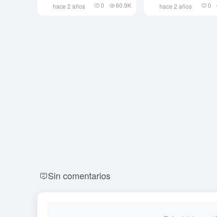
0
60.9K
0
hace 2 años
hace 2 años
Sin comentarios