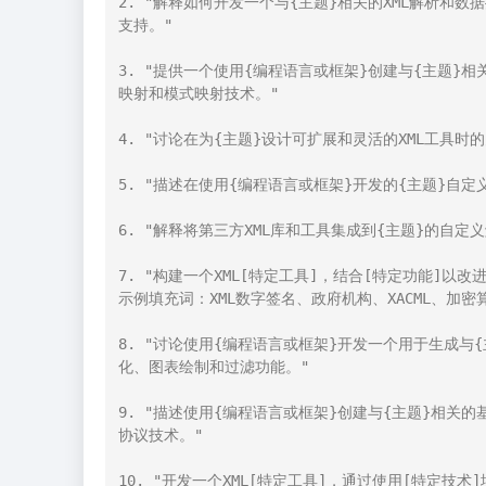
2. "解释如何开发一个与{主题}相关的XML解析和数据
支持。"

3. "提供一个使用{编程语言或框架}创建与{主题}
映射和模式映射技术。"

4. "讨论在为{主题}设计可扩展和灵活的XML工具
5. "描述在使用{编程语言或框架}开发的{主题}自定义
6. "解释将第三方XML库和工具集成到{主题}的自
7. "构建一个XML[特定工具]，结合[特定功能]以
示例填充词：XML数字签名、政府机构、XACML、加密算
8. "讨论使用{编程语言或框架}开发一个用于生成与
化、图表绘制和过滤功能。"

9. "描述使用{编程语言或框架}创建与{主题}相关的基于X
协议技术。"

10. "开发一个XML[特定工具]，通过使用[特定技