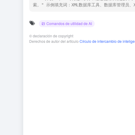
索。" 示例填充词：XML数据库工具、数据库管理员、XQu
Comandos de utilidad de AI
©
declaración de copyright
Derechos de autor del artículo
Círculo de intercambio de inteligen