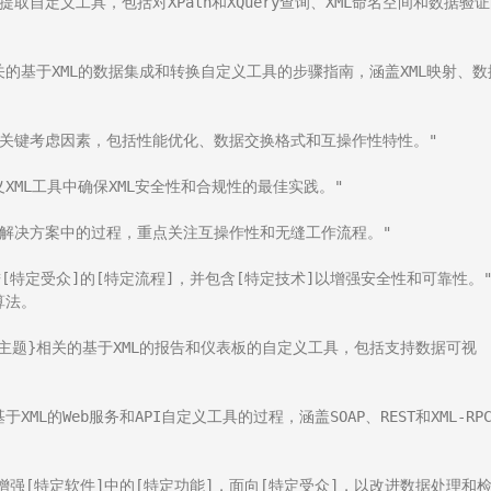
提取自定义工具，包括对XPath和XQuery查询、XML命名空间和数据验
相关的基于XML的数据集成和转换自定义工具的步骤指南，涵盖XML映射、数
时的关键考虑因素，包括性能优化、数据交换格式和互操作性特性。"

XML工具中确保XML安全性和合规性的最佳实践。"

定义解决方案中的过程，重点关注互操作性和无缝工作流程。"

改进[特定受众]的[特定流程]，并包含[特定技术]以增强安全性和可靠性。"
法。

{主题}相关的基于XML的报告和仪表板的自定义工具，包括支持数据可视
ML的Web服务和API自定义工具的过程，涵盖SOAP、REST和XML-RP
术]增强[特定软件]中的[特定功能]，面向[特定受众]，以改进数据处理和