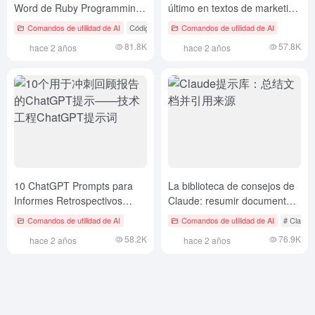
Word de Ruby Programming
último en textos de marketing
Prompt para Cursor
ChatGPT Prompts
Comandos de utilidad de AI
Código #
Comandos de utilidad de AI
81.8K
57.8K
hace 2 años
hace 2 años
10 ChatGPT Prompts para
La biblioteca de consejos de
Informes Retrospectivos
Claude: resumir documentos
Sprint - Ingeniería Técnica
y citar fuentes
Comandos de utilidad de AI
Comandos de utilidad de AI
# Claude
ChatGPT Prompt Words
58.2K
76.9K
hace 2 años
hace 2 años