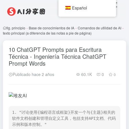
Español
fig. principio
-
Base de conocimientos de IA
-
Comandos de utilidad de AI
-
texto principal (a diferencia de las notas a pie de página)
10 ChatGPT Prompts para Escritura
Técnica - Ingeniería Técnica ChatGPT
Prompt Words
Publicado hace 2 años
60.1K
0
0
1. "讨论使用{编程语言或框架}开发一个与{主题}相关的
软件文档创建和管理自定义工具，包括支持API文档、代码
示例和版本控制。"
