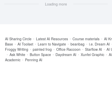
Loading more
AI Sharing Circle
Latest AI Resources
Course materials
AI K
Base
AI Toolset
Learn to Navigate
beanbag
i.e. Dream AI
Froggy Writing
painted frog
Office Raccoon
Starflow AI
AI 
Ask White
Button Space
Daydream AI
Xunfei Graphic
A
Academic
Penning AI