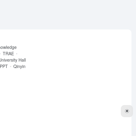
nowledge
TRAE
University Hall
iPPT
Qinyin