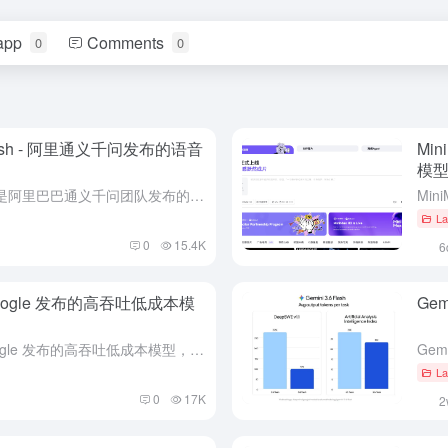
app
Comments
0
0
-Flash - 阿里通义千问发布的语音
Mi
模
Qwen-Audio-3.0-ASR-Flash 是阿里巴巴通义千问团队发布的语音识别大模型，主打"长音频不丢词、行业词不用教"。模型在上下文一致性、行业词识别与热词定制化三大维度实现系统性升级，集成...
La
0
15.4K
6
e - Google 发布的高吞吐低成本模
Gem
Gemini 3.5 Flash-Lite 是 Google 发布的高吞吐低成本模型，官方定位为 3.5 系列中最快、最具成本效益的型号，面向 agentic search、文档处理与大规模生产流量...
La
0
17K
2