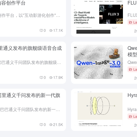
I 内容创作平台
FLU
TDream是腾讯内测的AI内容创作平台，以"互动影游化创作"为核心定位，试图重构用户从内容生产到交互体验的全链路。区别于市面上仅输出单一线性视频的传统文生视频工具，TDream依托五大AI引擎，支持...
La
0
17.1K
2
TS - 阿里通义发布的旗舰级语音合成
Qw
模
Qwen-Audio-3.0-TTS是阿里巴巴通义千问团队发布的旗舰级语音合成大模型，提供面向实时交互的Flash版（首包延时约300ms）与面向高质量生成的Plus版，Plus版登顶全球权威榜单Ar...
La
0
17.9K
2
iew - 阿里通义千问发布的新一代旗
Hy
Qwen3.8-Max-Preview是阿里巴巴通义千问团队发布的新一代旗舰大模型预览版 。模型总参数达2.4万亿，采用稀疏MoE架构，是通义千问系列首个突破万亿参数的多模态模型，支持文本、图片、视频...
La
0
21.5K
2