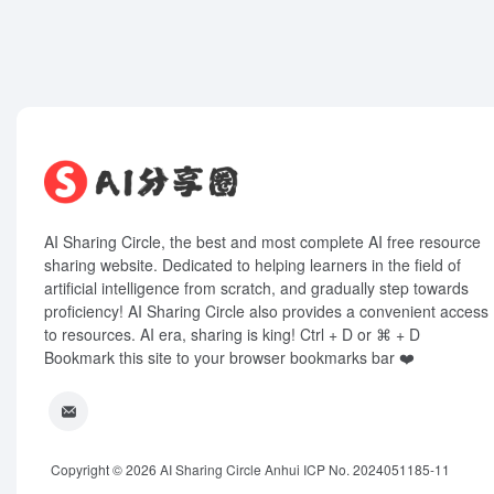
AI Sharing Circle, the best and most complete AI free resource
sharing website. Dedicated to helping learners in the field of
artificial intelligence from scratch, and gradually step towards
proficiency! AI Sharing Circle also provides a convenient access
to resources. AI era, sharing is king! Ctrl + D or ⌘ + D
Bookmark this site to your browser bookmarks bar ❤️
Copyright © 2026
AI Sharing Circle
Anhui ICP No. 2024051185-11