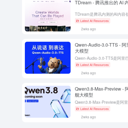
TDream - 腾讯推出的 A
Latest AI Resources
2wks ago
Qwen-Audio-3.0-T
大模型
Latest AI Resources
2wks ago
Qwen3.8-Max-Prev
舰大模型
Latest AI Resources
2wks ago