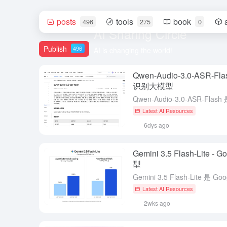
posts
tools
book
496
275
0
AI Sharing Circle
Publish
496
AI is changing the world!
Qwen-Audio-3.0-ASR
识别大模型
Latest AI Resources
6dys ago
Gemini 3.5 Flash-Lit
型
Latest AI Resources
2wks ago