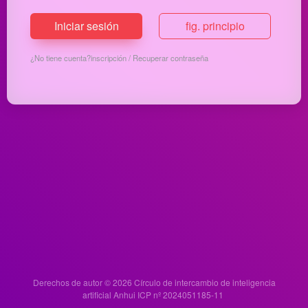
Iniciar sesión
fig. principio
¿No tiene cuenta?
inscripción
/
Recuperar contraseña
Derechos de autor © 2026
Círculo de intercambio de inteligencia
artificial
Anhui ICP nº 2024051185-11