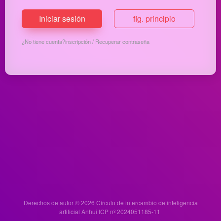
Iniciar sesión
fig. principio
¿No tiene cuenta?
inscripción
/
Recuperar contraseña
Derechos de autor © 2026
Círculo de intercambio de inteligencia
artificial
Anhui ICP nº 2024051185-11