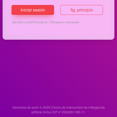
Iniciar sesión
fig. principio
¿No tiene cuenta?
inscripción
/
Recuperar contraseña
Derechos de autor © 2026
Círculo de intercambio de inteligencia
artificial
Anhui ICP nº 2024051185-11